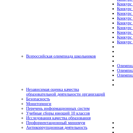
Конкурс 
Конкурс 
Конкурс 
Конкурс 
Конкурс 
Конкурс 
Конкурс 
Конкурс 
Конкурс 
Всероссийская олимпиада школьников
Олимпиа
Олимпиа
Олимпиа
Независимая оценка качества
образовательной деятельности организаций
Безопасность
Мониторинги
Перечень информационных систем
Учебные сборы юношей 10 классов
Исследования качества образования
Профориентационный минимум
Антикоррупционная деятельность