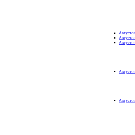
Августо
Августо
Августо
Августо
Августо