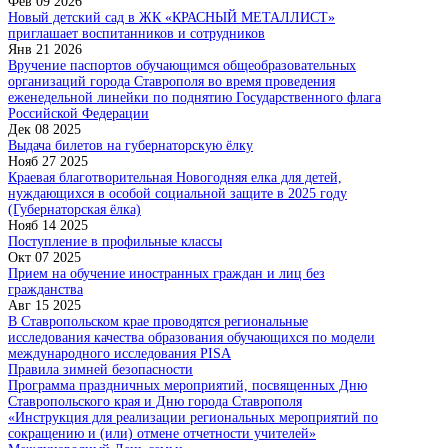
Фев 09 2026
Новый детский сад в ЖК «КРАСНЫЙ МЕТАЛЛИСТ»
приглашает воспитанников и сотрудников
Янв 21 2026
Вручение паспортов обучающимся общеобразовательных
организаций города Ставрополя во время проведения
еженедельной линейки по поднятию Государственного флага
Российской Федерации
Дек 08 2025
Выдача билетов на губернаторскую ёлку
Нояб 27 2025
Краевая благотворительная Новогодняя елка для детей,
нуждающихся в особой социальной защите в 2025 году
(Губернаторская ёлка)
Нояб 14 2025
Поступление в профильные классы
Окт 07 2025
Прием на обучение иностранных граждан и лиц без
гражданства
Авг 15 2025
В Ставропольском крае проводятся региональные
исследования качества образования обучающихся по модели
международного исследования PISA
Правила зимней безопасности
Программа праздничных мероприятий, посвященных Дню
Ставропольского края и Дню города Ставрополя
«Инструкция для реализации региональных мероприятий по
сокращению и (или) отмене отчетности учителей»