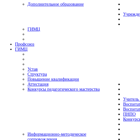
Дополнительное образование
Учрежде
ГИМЦ
Профсоюз
ГИМЦ
Устав
Структура
Повышение квалификации
Аттестация
Конкурсы педагогического мастерства
Учитель 
Воспитат
Воспитат
ПНПО
Конкурс
Информационно-методическое
сопровождения