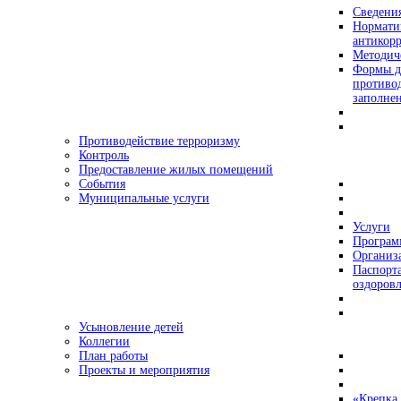
Сведения
Нормати
антикор
Методич
Формы д
противо
заполне
Противодействие терроризму
Контроль
Предоставление жилых помещений
События
Муниципальные услуги
Услуги
Програ
Организа
Паспорт
оздоровл
Усыновление детей
Коллегии
План работы
Проекты и мероприятия
«Крепка 