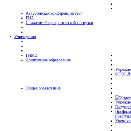
Августовская конференция тест
ГИА
Снижение бюрократической нагрузки
Учреждения
ГИМЦ
Дошкольное образование
Учрежде
ФГОС Д
Общее образование
Учрежде
Государс
Профила
преступ
Учениче