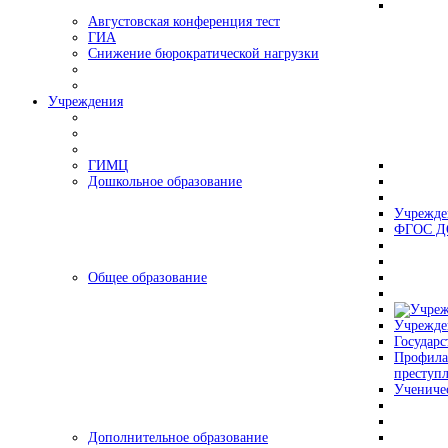
Августовская конференция тест
ГИА
Снижение бюрократической нагрузки
Учреждения
ГИМЦ
Дошкольное образование
Учрежде
ФГОС Д
Общее образование
Учрежде
Государс
Профила
преступ
Учениче
Дополнительное образование