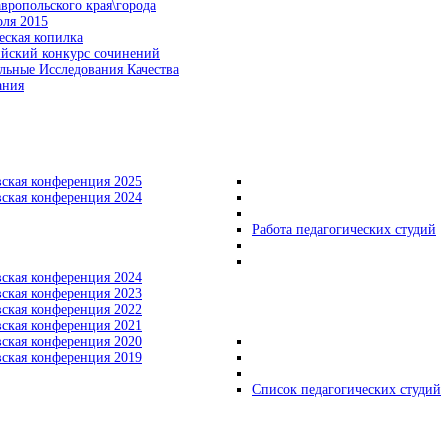
вропольского края\города
оля 2015
еская копилка
ийский конкурс сочинений
льные Исследования Качества
ания
вская конференция 2025
вская конференция 2024
Работа педагогических студий
вская конференция 2024
вская конференция 2023
вская конференция 2022
вская конференция 2021
вская конференция 2020
вская конференция 2019
Список педагогических студий