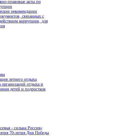
вно-правовые акты по
рупции
еские рекомендации
окументов, связанных с
действием коррупции, для
ния
ммы
ция летнего отдыха
а организаций отдыха и
ения детей и подростков
семья - сильна Россия»
ятия 70-летия Дня Победы