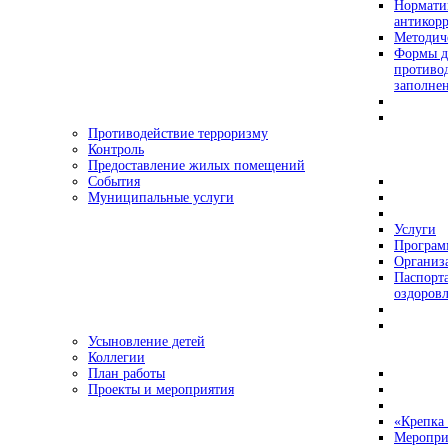
Нормати
антикор
Методич
Формы д
противо
заполне
Противодействие терроризму
Контроль
Предоставление жилых помещений
События
Муниципальные услуги
Услуги
Програ
Организа
Паспорт
оздоровл
Усыновление детей
Коллегии
План работы
Проекты и мероприятия
«Крепка 
Меропри