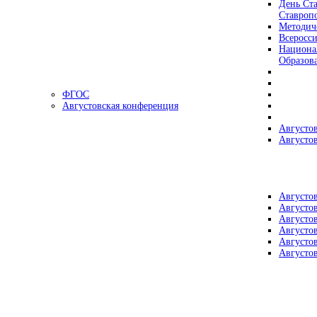
День Ста
Ставроп
Методич
Всеросс
Национа
Образов
ФГОС
Августовская конференция
Августо
Августо
Августо
Августо
Августо
Августо
Августо
Августо