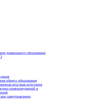
ния дошкольного образования
О
ния общего образования
твенная итоговая аттестация
ктика правонарушений и
лений
ское самоуправление