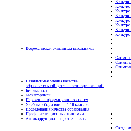
Конкурс 
Конкурс 
Конкурс 
Конкурс 
Конкурс 
Конкурс 
Конкурс 
Конкурс 
Всероссийская олимпиада школьников
Олимпиа
Олимпиа
Олимпиа
Независимая оценка качества
образовательной деятельности организаций
Безопасность
Мониторинги
Перечень информационных систем
Учебные сборы юношей 10 классов
Исследования качества образования
Профориентационный минимум
Антикоррупционная деятельность
Сведения