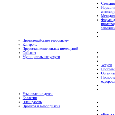
Сведения
Нормати
антикор
Методич
Формы д
противо
заполне
Противодействие терроризму
Контроль
Предоставление жилых помещений
События
Муниципальные услуги
Услуги
Програ
Организа
Паспорт
оздоровл
Усыновление детей
Коллегии
План работы
Проекты и мероприятия
«Крепка 