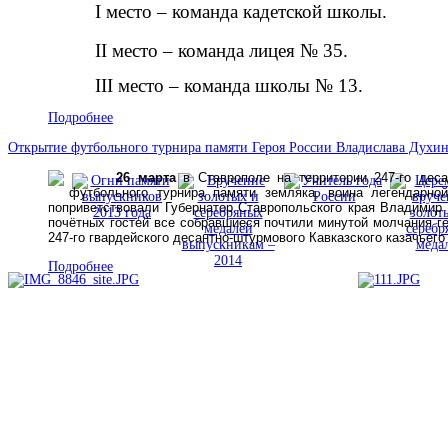
I место – команда
кадетской школы
.
II место – команда лицея № 35.
III место – команда школы № 13.
Подробнее
Открытие футбольного турнира памяти Героя России Владислава Духи
26 марта
в Ставрополе на территории
247-го дес
футбольного турнира памяти земляка, воина легендарно
поприветствовали Губернатор Ставропольского края Владими
почётных гостей все собравшиеся
почтили минутой молчания ге
247-го гвардейского десантно-штурмового Кавказского казачьего
Подробнее