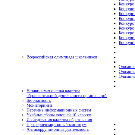
Конкурс 
Конкурс 
Конкурс 
Конкурс 
Конкурс 
Конкурс 
Конкурс 
Конкурс 
Конкурс 
Всероссийская олимпиада школьников
Олимпиа
Олимпиа
Олимпиа
Независимая оценка качества
образовательной деятельности организаций
Безопасность
Мониторинги
Перечень информационных систем
Учебные сборы юношей 10 классов
Исследования качества образования
Профориентационный минимум
Антикоррупционная деятельность