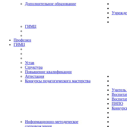
Дополнительное образование
Учрежде
ГИМЦ
Профсоюз
ГИМЦ
Устав
Структура
Повышение квалификации
Аттестация
Конкурсы педагогического мастерства
Учитель 
Воспитат
Воспитат
ПНПО
Конкурс
Информационно-методическое
сопровождения