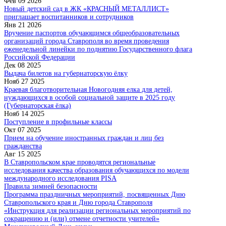
Фев 09 2026
Новый детский сад в ЖК «КРАСНЫЙ МЕТАЛЛИСТ»
приглашает воспитанников и сотрудников
Янв 21 2026
Вручение паспортов обучающимся общеобразовательных
организаций города Ставрополя во время проведения
еженедельной линейки по поднятию Государственного флага
Российской Федерации
Дек 08 2025
Выдача билетов на губернаторскую ёлку
Нояб 27 2025
Краевая благотворительная Новогодняя елка для детей,
нуждающихся в особой социальной защите в 2025 году
(Губернаторская ёлка)
Нояб 14 2025
Поступление в профильные классы
Окт 07 2025
Прием на обучение иностранных граждан и лиц без
гражданства
Авг 15 2025
В Ставропольском крае проводятся региональные
исследования качества образования обучающихся по модели
международного исследования PISA
Правила зимней безопасности
Программа праздничных мероприятий, посвященных Дню
Ставропольского края и Дню города Ставрополя
«Инструкция для реализации региональных мероприятий по
сокращению и (или) отмене отчетности учителей»