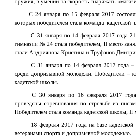
оружия, в умении на скорость снаряжать «магаз
С 24 января по 15 февраля 2017 состоял
которых п
обедителем стала команда
кадетской 
С 31 января по 14 февраля 2017 года
21
гимназии № 24 стала
победителем,
II место зан
стали Андриянова Кристина и Труфанов Дмитри
С 31 января по 14 февраля 2017 года
– 
среди допризывной молодежи
.
Победители
– ко
кадетской школы
.
С 30 января по 16 февраля 2017 год
проведены соревнования по стрельбе из пнев
Победителем стала
команда
кадетской школы,
II
18 февраля 2017 года
на базе
кадетской
ветеранами спорта и допризывной молодежью
.