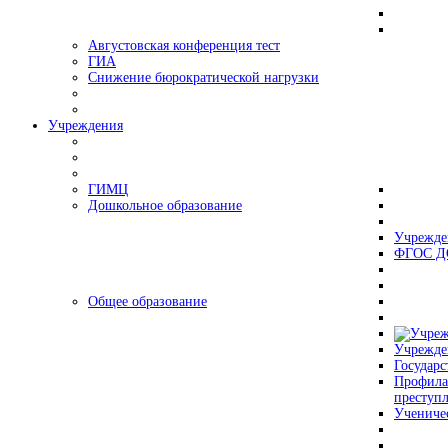
Августовская конференция тест
ГИА
Снижение бюрократической нагрузки
Учреждения
ГИМЦ
Дошкольное образование
Учрежде
ФГОС Д
Общее образование
Учрежде
Государс
Профила
преступ
Учениче