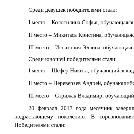
Среди девушек победителями стали:
I место –
Колотилина Софья,
обучающаяс
II место –
Микитась Кристина, обучающая
III место –
Игнатович Эллина
, обучающая
Среди юношей победителями стали:
I место –
Шефер Никита,
обучающийся
ка
II место –
Переверзев Андрей,
обучающий
III место –
Стрижак Владимир
,
обучающи
20 февраля 2017 года месячник завер
подрастающему поколению.
В соревнования
Победителями стали: