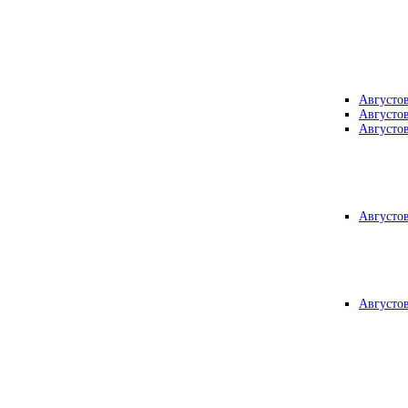
Августо
Августо
Августо
Августо
Августо