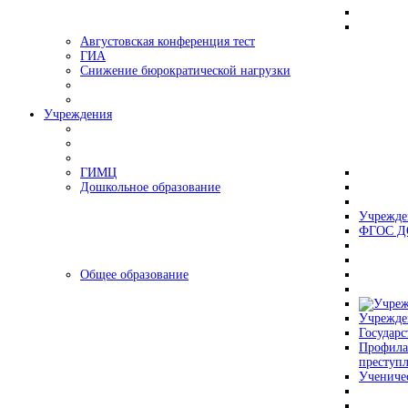
Августовская конференция тест
ГИА
Снижение бюрократической нагрузки
Учреждения
ГИМЦ
Дошкольное образование
Учрежде
ФГОС Д
Общее образование
Учрежде
Государс
Профила
преступ
Учениче