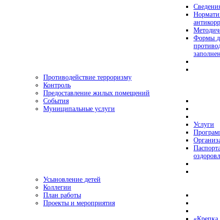
Сведения
Нормати
антикор
Методич
Формы д
противо
заполне
Противодействие терроризму
Контроль
Предоставление жилых помещений
События
Муниципальные услуги
Услуги
Програ
Организа
Паспорт
оздоровл
Усыновление детей
Коллегии
План работы
Проекты и мероприятия
«Крепка 