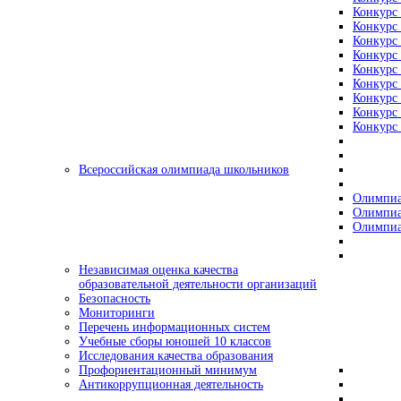
Конкурс 
Конкурс 
Конкурс 
Конкурс 
Конкурс 
Конкурс 
Конкурс 
Конкурс 
Конкурс 
Всероссийская олимпиада школьников
Олимпиа
Олимпиа
Олимпиа
Независимая оценка качества
образовательной деятельности организаций
Безопасность
Мониторинги
Перечень информационных систем
Учебные сборы юношей 10 классов
Исследования качества образования
Профориентационный минимум
Антикоррупционная деятельность