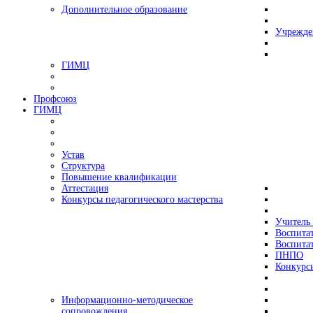
Дополнительное образование
Учрежде
ГИМЦ
Профсоюз
ГИМЦ
Устав
Структура
Повышение квалификации
Аттестация
Конкурсы педагогического мастерства
Учитель 
Воспитат
Воспитат
ПНПО
Конкурс
Информационно-методическое
сопровождения