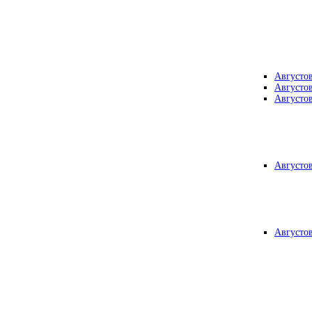
Августо
Августо
Августо
Августо
Августо