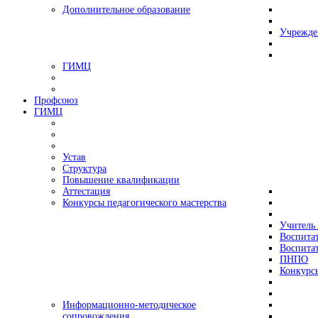
Дополнительное образование
Учрежде
ГИМЦ
Профсоюз
ГИМЦ
Устав
Структура
Повышение квалификации
Аттестация
Конкурсы педагогического мастерства
Учитель 
Воспитат
Воспитат
ПНПО
Конкурс
Информационно-методическое
сопровождения