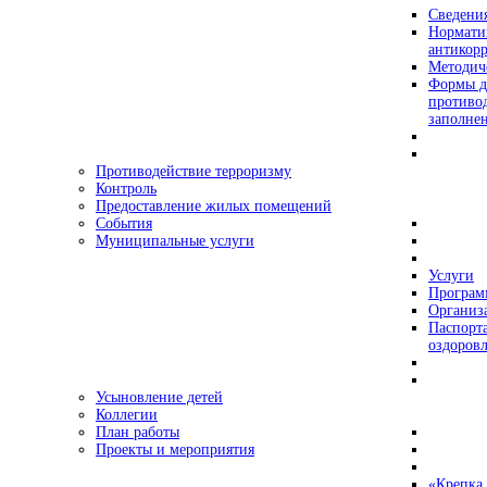
Сведения
Нормати
антикор
Методич
Формы д
противо
заполне
Противодействие терроризму
Контроль
Предоставление жилых помещений
События
Муниципальные услуги
Услуги
Програ
Организа
Паспорт
оздоровл
Усыновление детей
Коллегии
План работы
Проекты и мероприятия
«Крепка 