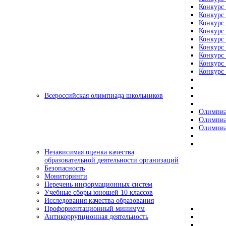
Конкурс 
Конкурс 
Конкурс 
Конкурс 
Конкурс 
Конкурс 
Конкурс 
Конкурс 
Конкурс 
Всероссийская олимпиада школьников
Олимпиа
Олимпиа
Олимпиа
Независимая оценка качества
образовательной деятельности организаций
Безопасность
Мониторинги
Перечень информационных систем
Учебные сборы юношей 10 классов
Исследования качества образования
Профориентационный минимум
Антикоррупционная деятельность