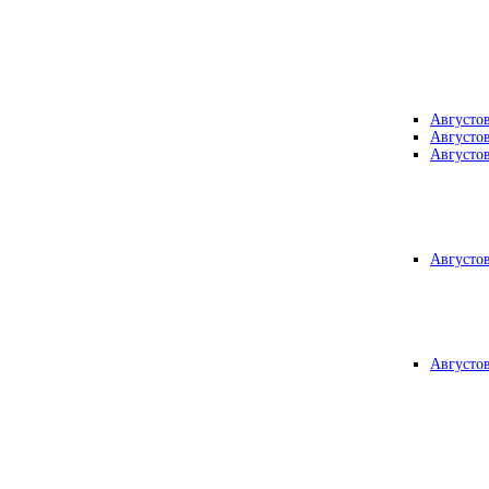
Августо
Августо
Августо
Августо
Августо