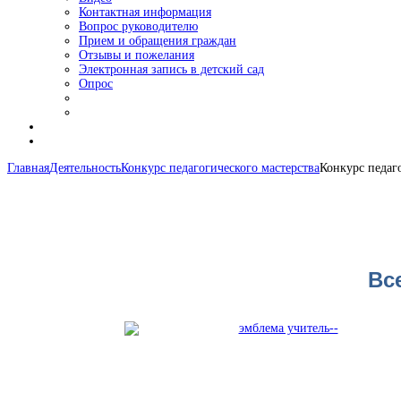
Контактная информация
Вопрос руководителю
Прием и обращения граждан
Отзывы и пожелания
Электронная запись в детский сад
Опрос
Главная
Деятельность
Конкурс педагогического мастерства
Конкурс педаг
Вс