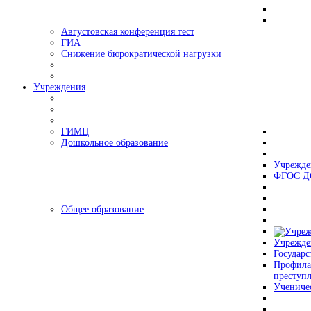
Августовская конференция тест
ГИА
Снижение бюрократической нагрузки
Учреждения
ГИМЦ
Дошкольное образование
Учрежде
ФГОС Д
Общее образование
Учрежде
Государс
Профила
преступ
Учениче