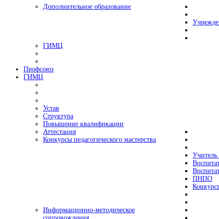
Дополнительное образование
Учрежде
ГИМЦ
Профсоюз
ГИМЦ
Устав
Структура
Повышение квалификации
Аттестация
Конкурсы педагогического мастерства
Учитель 
Воспитат
Воспитат
ПНПО
Конкурс
Информационно-методическое
сопровождения