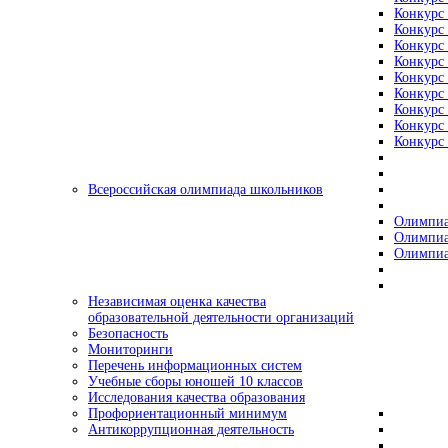
Конкурс 
Конкурс 
Конкурс 
Конкурс 
Конкурс 
Конкурс 
Конкурс 
Конкурс 
Конкурс 
Всероссийская олимпиада школьников
Олимпиа
Олимпиа
Олимпиа
Независимая оценка качества
образовательной деятельности организаций
Безопасность
Мониторинги
Перечень информационных систем
Учебные сборы юношей 10 классов
Исследования качества образования
Профориентационный минимум
Антикоррупционная деятельность