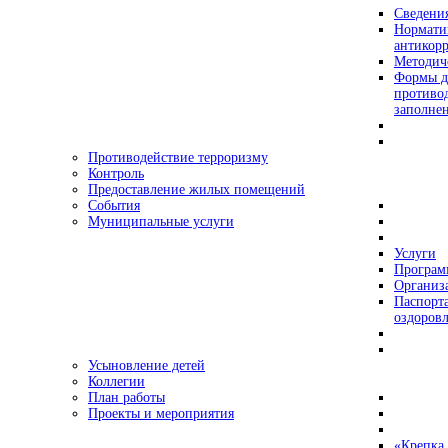
Сведения
Нормати
антикор
Методич
Формы д
противо
заполне
Противодействие терроризму
Контроль
Предоставление жилых помещений
События
Муниципальные услуги
Услуги
Програ
Организа
Паспорт
оздоровл
Усыновление детей
Коллегии
План работы
Проекты и мероприятия
«Крепка 