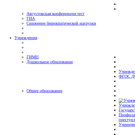
Августовская конференция тест
ГИА
Снижение бюрократической нагрузки
Учреждения
ГИМЦ
Дошкольное образование
Учрежде
ФГОС Д
Общее образование
Учрежде
Государс
Профила
преступ
Учениче