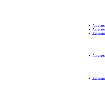
Августо
Августо
Августо
Августо
Августо