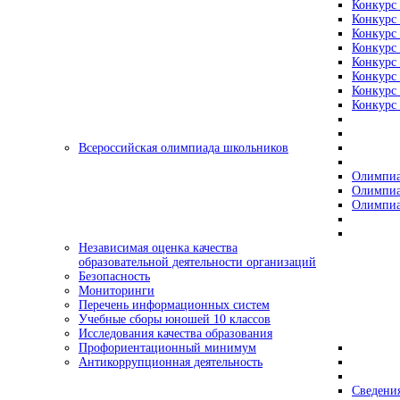
Конкурс 
Конкурс 
Конкурс 
Конкурс 
Конкурс 
Конкурс 
Конкурс 
Конкурс 
Всероссийская олимпиада школьников
Олимпиа
Олимпиа
Олимпиа
Независимая оценка качества
образовательной деятельности организаций
Безопасность
Мониторинги
Перечень информационных систем
Учебные сборы юношей 10 классов
Исследования качества образования
Профориентационный минимум
Антикоррупционная деятельность
Сведения