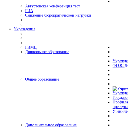
Августовская конференция тест
ГИА
Снижение бюрократической нагрузки
Учреждения
ГИМЦ
Дошкольное образование
Учрежде
ФГОС Д
Общее образование
Учрежде
Государс
Профила
преступ
Учениче
Дополнительное образование