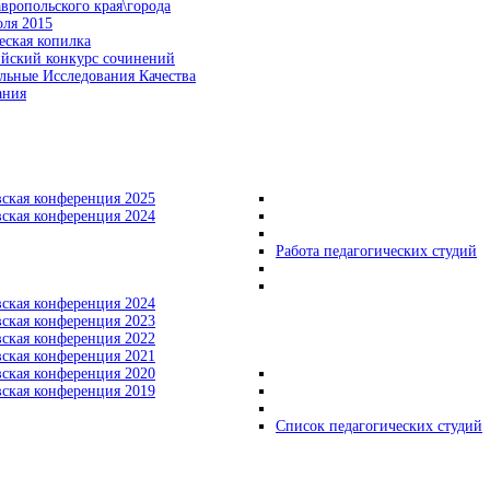
вропольского края\города
оля 2015
еская копилка
ийский конкурс сочинений
льные Исследования Качества
ания
вская конференция 2025
вская конференция 2024
Работа педагогических студий
вская конференция 2024
вская конференция 2023
вская конференция 2022
вская конференция 2021
вская конференция 2020
вская конференция 2019
Список педагогических студий