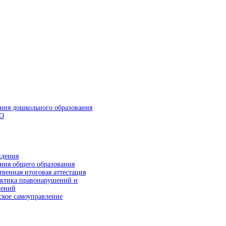
ния дошкольного образования
О
ния общего образования
твенная итоговая аттестация
ктика правонарушений и
лений
ское самоуправление