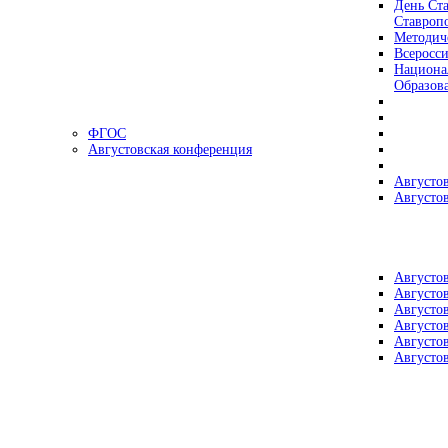
День Ста
Ставроп
Методич
Всеросс
Национа
Образов
ФГОС
Августовская конференция
Августо
Августо
Августо
Августо
Августо
Августо
Августо
Августо