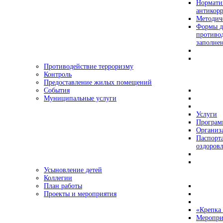
Нормати
антикор
Методич
Формы д
противо
заполне
Противодействие терроризму
Контроль
Предоставление жилых помещений
События
Муниципальные услуги
Услуги
Програ
Организа
Паспорт
оздоровл
Усыновление детей
Коллегии
План работы
Проекты и мероприятия
«Крепка 
Меропри