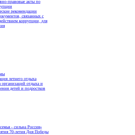
вно-правовые акты по
рупции
еские рекомендации
окументов, связанных с
действием коррупции, для
ния
ммы
ция летнего отдыха
а организаций отдыха и
ения детей и подростков
семья - сильна Россия»
ятия 70-летия Дня Победы