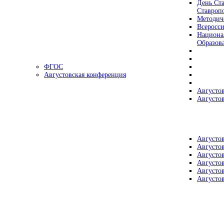
День Ста
Ставроп
Методич
Всеросс
Национа
Образов
ФГОС
Августовская конференция
Августо
Августо
Августо
Августо
Августо
Августо
Августо
Августо