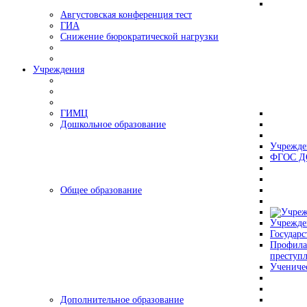
Августовская конференция тест
ГИА
Снижение бюрократической нагрузки
Учреждения
ГИМЦ
Дошкольное образование
Учрежде
ФГОС Д
Общее образование
Учрежде
Государс
Профила
преступ
Учениче
Дополнительное образование