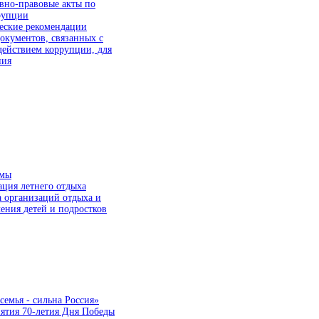
вно-правовые акты по
рупции
еские рекомендации
окументов, связанных с
действием коррупции, для
ния
ммы
ция летнего отдыха
а организаций отдыха и
ения детей и подростков
семья - сильна Россия»
ятия 70-летия Дня Победы