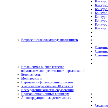
Конкурс 
Конкурс 
Конкурс 
Конкурс 
Конкурс 
Конкурс 
Конкурс 
Конкурс 
Всероссийская олимпиада школьников
Олимпиа
Олимпиа
Олимпиа
Независимая оценка качества
образовательной деятельности организаций
Безопасность
Мониторинги
Перечень информационных систем
Учебные сборы юношей 10 классов
Исследования качества образования
Профориентационный минимум
Антикоррупционная деятельность
Сведения