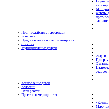
Нормати
антикор
Методич
Формы д
противо
заполне
Противодействие терроризму
Контроль
Предоставление жилых помещений
События
Муниципальные услуги
Услуги
Програ
Организа
Паспорт
оздоровл
Усыновление детей
Коллегии
План работы
Проекты и мероприятия
«Крепка 
Меропри