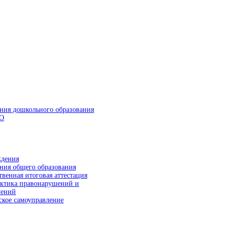
ния дошкольного образования
О
ния общего образования
твенная итоговая аттестация
ктика правонарушений и
лений
ское самоуправление