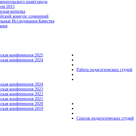
вропольского края\города
оля 2015
еская копилка
ийский конкурс сочинений
льные Исследования Качества
ания
вская конференция 2025
вская конференция 2024
Работа педагогических студий
вская конференция 2024
вская конференция 2023
вская конференция 2022
вская конференция 2021
вская конференция 2020
вская конференция 2019
Список педагогических студий