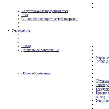
Августовская конференция тест
ГИА
Снижение бюрократической нагрузки
Учреждения
ГИМЦ
Дошкольное образование
Учрежде
ФГОС Д
Общее образование
Учрежде
Государс
Профила
преступ
Учениче