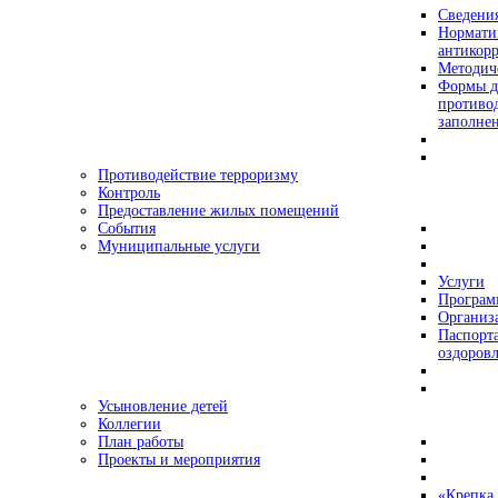
Сведения
Нормати
антикор
Методич
Формы д
противо
заполне
Противодействие терроризму
Контроль
Предоставление жилых помещений
События
Муниципальные услуги
Услуги
Програ
Организа
Паспорт
оздоровл
Усыновление детей
Коллегии
План работы
Проекты и мероприятия
«Крепка 