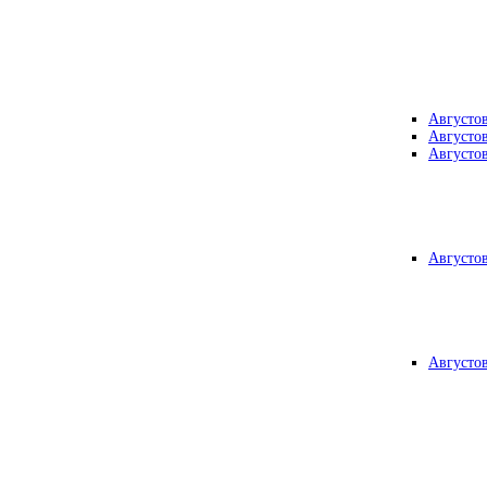
Августо
Августо
Августо
Августо
Августо