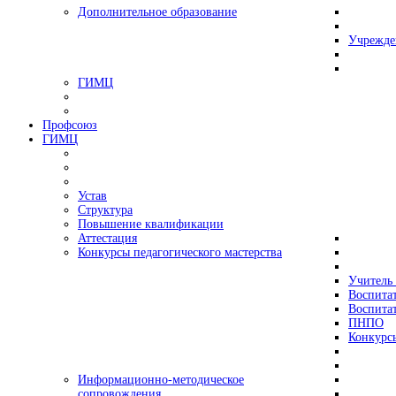
Дополнительное образование
Учрежде
ГИМЦ
Профсоюз
ГИМЦ
Устав
Структура
Повышение квалификации
Аттестация
Конкурсы педагогического мастерства
Учитель 
Воспитат
Воспитат
ПНПО
Конкурс
Информационно-методическое
сопровождения