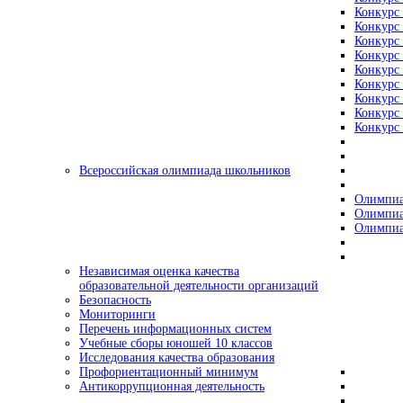
Конкурс 
Конкурс 
Конкурс 
Конкурс 
Конкурс 
Конкурс 
Конкурс 
Конкурс 
Конкурс 
Всероссийская олимпиада школьников
Олимпиа
Олимпиа
Олимпиа
Независимая оценка качества
образовательной деятельности организаций
Безопасность
Мониторинги
Перечень информационных систем
Учебные сборы юношей 10 классов
Исследования качества образования
Профориентационный минимум
Антикоррупционная деятельность