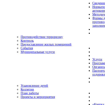
Сведения
Нормати
антикор
Методич
Формы д
противо
заполне
Противодействие терроризму
Контроль
Предоставление жилых помещений
События
Муниципальные услуги
Услуги
Програ
Организа
Паспорт
оздоровл
Усыновление детей
Коллегии
План работы
Проекты и мероприятия
«Крепка 