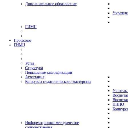
Дополнительное образование
Учрежде
ГИМЦ
Профсоюз
ГИМЦ
Устав
Структура
Повышение квалификации
Аттестация
Конкурсы педагогического мастерства
Учитель 
Воспитат
Воспитат
ПНПО
Конкурс
Информационно-методическое
сопровождения