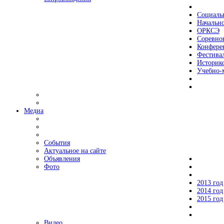
Социаль
Начально
ОРКСЭ
Соревно
Конфере
Фестива
Историко
Учебно-
Медиа
События
Актуальное на сайте
Объявления
Фото
2013 год
2014 год
2015 год
Видео