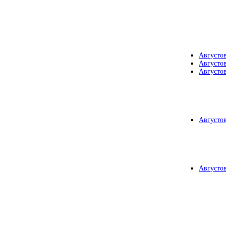
Августо
Августо
Августо
Августо
Августо