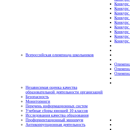
Конкурс 
Конкурс 
Конкурс 
Конкурс 
Конкурс 
Конкурс 
Конкурс 
Конкурс 
Конкурс 
Всероссийская олимпиада школьников
Олимпиа
Олимпиа
Олимпиа
Независимая оценка качества
образовательной деятельности организаций
Безопасность
Мониторинги
Перечень информационных систем
Учебные сборы юношей 10 классов
Исследования качества образования
Профориентационный минимум
Антикоррупционная деятельность