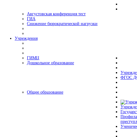
Августовская конференция тест
ГИА
Снижение бюрократической нагрузки
Учреждения
ГИМЦ
Дошкольное образование
Учрежде
ФГОС Д
Общее образование
Учрежде
Государс
Профила
преступ
Учениче