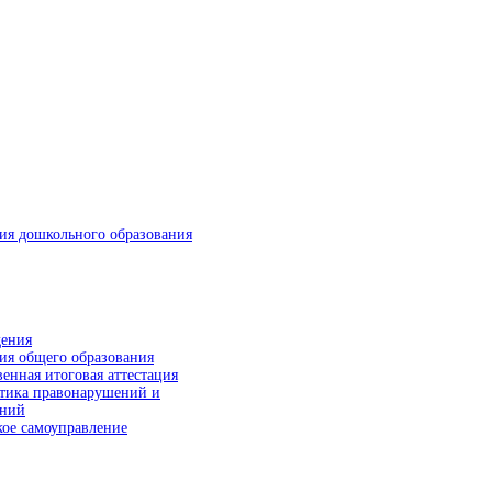
ия дошкольного образования
ия общего образования
венная итоговая аттестация
тика правонарушений и
ений
ое самоуправление