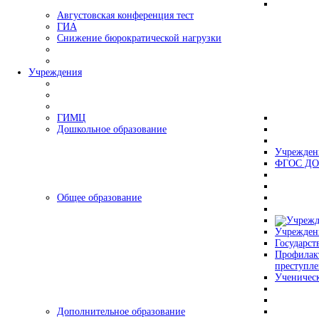
Августовская конференция тест
ГИА
Снижение бюрократической нагрузки
Учреждения
ГИМЦ
Дошкольное образование
Учрежден
ФГОС ДО
Общее образование
Учрежден
Государст
Профилак
преступл
Ученическ
Дополнительное образование