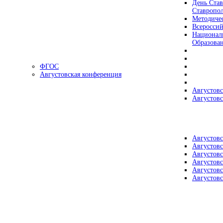
День Став
Ставропол
Методичес
Всеросси
Националь
Образова
ФГОС
Августовская конференция
Августовс
Августовс
Августовс
Августовс
Августовс
Августовс
Августовс
Августовс