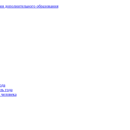
ия дополнительного образования
ода
ль года
 человека