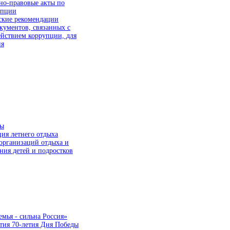
но-правовые акты по
упции
ские рекомендации
ументов, связанных с
йствием коррупции, для
ия
мы
ия летнего отдыха
организаций отдыха и
ния детей и подростков
емья - сильна Россия»
тия 70-летия Дня Победы