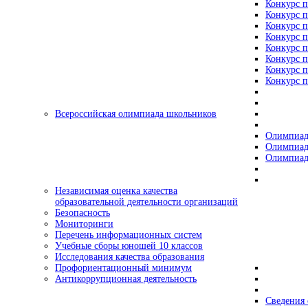
Конкурс п
Конкурс п
Конкурс п
Конкурс п
Конкурс п
Конкурс п
Конкурс п
Конкурс п
Всероссийская олимпиада школьников
Олимпиад
Олимпиад
Олимпиад
Независимая оценка качества
образовательной деятельности организаций
Безопасность
Мониторинги
Перечень информационных систем
Учебные сборы юношей 10 классов
Исследования качества образования
Профориентационный минимум
Антикоррупционная деятельность
Сведения 