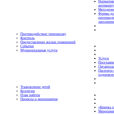
Норматив
антикорр
Методиче
Формы док
противоде
заполнен
Противодействие терроризму
Контроль
Предоставление жилых помещений
События
Муниципальные услуги
Услуги
Програм
Организац
Паспорта 
оздоровле
Усыновление детей
Коллегии
План работы
Проекты и мероприятия
«Крепка с
Мероприя