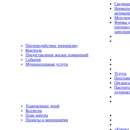
Сведения
Нормати
антикор
Методич
Формы д
противо
заполне
Противодействие терроризму
Контроль
Предоставление жилых помещений
События
Муниципальные услуги
Услуги
Програ
Организа
Паспорт
оздоровл
Усыновление детей
Коллегии
План работы
Проекты и мероприятия
«Крепка 