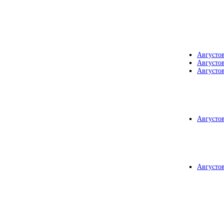
Августо
Августо
Августо
Августо
Августо