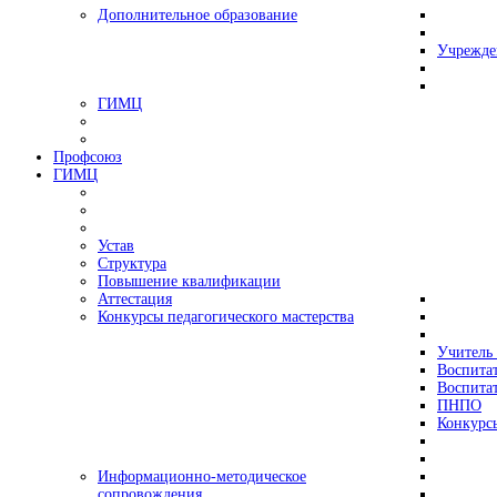
Дополнительное образование
Учрежде
ГИМЦ
Профсоюз
ГИМЦ
Устав
Структура
Повышение квалификации
Аттестация
Конкурсы педагогического мастерства
Учитель 
Воспитат
Воспитат
ПНПО
Конкурс
Информационно-методическое
сопровождения