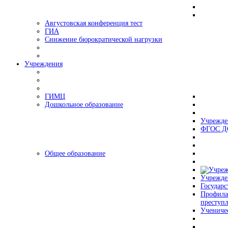
Августовская конференция тест
ГИА
Снижение бюрократической нагрузки
Учреждения
ГИМЦ
Дошкольное образование
Учрежде
ФГОС Д
Общее образование
Учрежде
Государс
Профила
преступ
Учениче