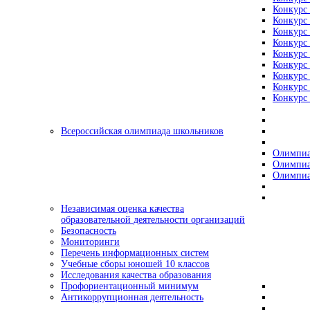
Конкурс 
Конкурс 
Конкурс 
Конкурс 
Конкурс 
Конкурс 
Конкурс 
Конкурс 
Конкурс 
Всероссийская олимпиада школьников
Олимпиа
Олимпиа
Олимпиа
Независимая оценка качества
образовательной деятельности организаций
Безопасность
Мониторинги
Перечень информационных систем
Учебные сборы юношей 10 классов
Исследования качества образования
Профориентационный минимум
Антикоррупционная деятельность