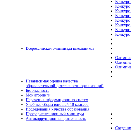
Конкурс 
Конкурс 
Конкурс 
Конкурс 
Конкурс 
Конкурс 
Конкурс 
Конкурс 
Всероссийская олимпиада школьников
Олимпиа
Олимпиа
Олимпиа
Независимая оценка качества
образовательной деятельности организаций
Безопасность
Мониторинги
Перечень информационных систем
Учебные сборы юношей 10 классов
Исследования качества образования
Профориентационный минимум
Антикоррупционная деятельность
Сведения