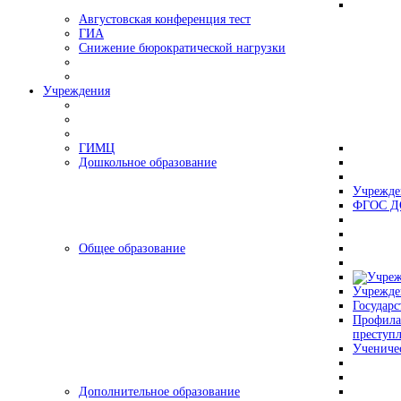
Августовская конференция тест
ГИА
Снижение бюрократической нагрузки
Учреждения
ГИМЦ
Дошкольное образование
Учрежде
ФГОС Д
Общее образование
Учрежде
Государс
Профила
преступ
Учениче
Дополнительное образование