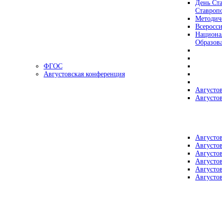
День Ста
Ставроп
Методич
Всеросс
Национа
Образов
ФГОС
Августовская конференция
Августо
Августо
Августо
Августо
Августо
Августо
Августо
Августо