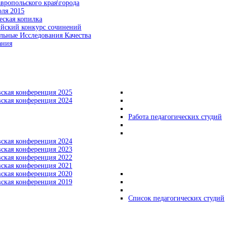
вропольского края\города
оля 2015
еская копилка
ийский конкурс сочинений
льные Исследования Качества
ания
вская конференция 2025
вская конференция 2024
Работа педагогических студий
вская конференция 2024
вская конференция 2023
вская конференция 2022
вская конференция 2021
вская конференция 2020
вская конференция 2019
Список педагогических студий