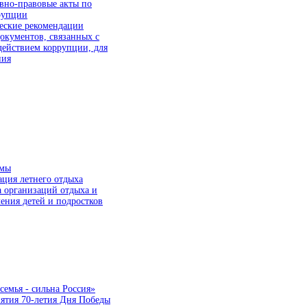
вно-правовые акты по
рупции
еские рекомендации
окументов, связанных с
действием коррупции, для
ния
ммы
ция летнего отдыха
а организаций отдыха и
ения детей и подростков
семья - сильна Россия»
ятия 70-летия Дня Победы