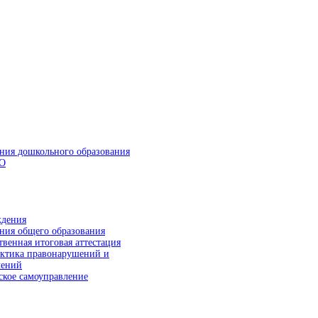
ния дошкольного образования
О
ния общего образования
твенная итоговая аттестация
ктика правонарушений и
лений
ское самоуправление