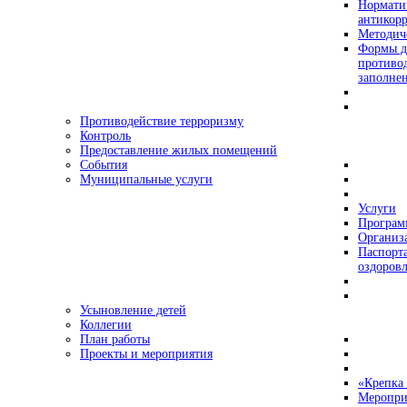
Нормати
антикор
Методич
Формы д
противо
заполне
Противодействие терроризму
Контроль
Предоставление жилых помещений
События
Муниципальные услуги
Услуги
Програ
Организа
Паспорт
оздоровл
Усыновление детей
Коллегии
План работы
Проекты и мероприятия
«Крепка 
Меропри