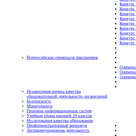
Конкурс 
Конкурс 
Конкурс 
Конкурс 
Конкурс 
Конкурс 
Конкурс 
Конкурс 
Конкурс 
Всероссийская олимпиада школьников
Олимпиа
Олимпиа
Олимпиа
Независимая оценка качества
образовательной деятельности организаций
Безопасность
Мониторинги
Перечень информационных систем
Учебные сборы юношей 10 классов
Исследования качества образования
Профориентационный минимум
Антикоррупционная деятельность