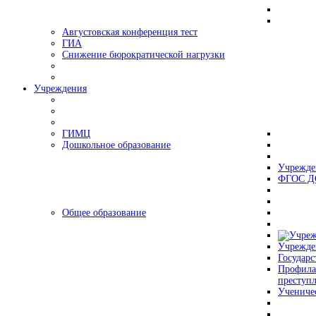
Августовская конференция тест
ГИА
Снижение бюрократической нагрузки
Учреждения
ГИМЦ
Дошкольное образование
Учрежде
ФГОС Д
Общее образование
Учрежде
Государс
Профила
преступ
Учениче