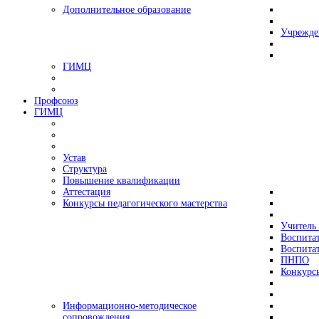
Дополнительное образование
Учрежде
ГИМЦ
Профсоюз
ГИМЦ
Устав
Структура
Повышение квалификации
Аттестация
Конкурсы педагогического мастерства
Учитель 
Воспитат
Воспитат
ПНПО
Конкурс
Информационно-методическое
сопровождения