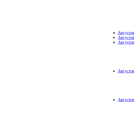
Августо
Августо
Августо
Августо
Августо