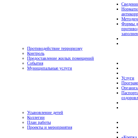
Сведения
Нормати
антикор
Методич
Формы д
противо
заполне
Противодействие терроризму
Контроль
Предоставление жилых помещений
События
Муниципальные услуги
Услуги
Програ
Организа
Паспорт
оздоровл
Усыновление детей
Коллегии
План работы
Проекты и мероприятия
«Крепка 