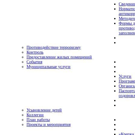
Сведения
Нормати
антикор
Методич
Формы д
противо
заполне
Противодействие терроризму
Контроль
Предоставление жилых помещений
События
Муниципальные услуги
Услуги
Програ
Организа
Паспорт
оздоровл
Усыновление детей
Коллегии
План работы
Проекты и мероприятия
«Крепка 