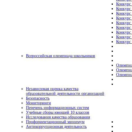
Конкурс 
Конкурс 
Конкурс 
Конкурс 
Конкурс 
Конкурс 
Конкурс 
Конкурс 
Конкурс 
Всероссийская олимпиада школьников
Олимпиа
Олимпиа
Олимпиа
Независимая оценка качества
образовательной деятельности организаций
Безопасность
Мониторинги
Перечень информационных систем
Учебные сборы юношей 10 классов
Исследования качества образования
Профориентационный минимум
Антикоррупционная деятельность