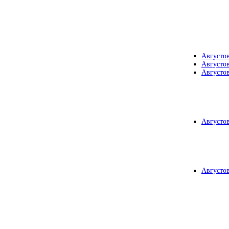
Августо
Августо
Августо
Августо
Августо