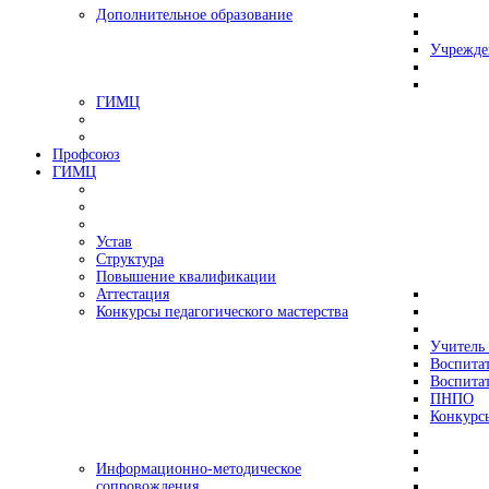
Дополнительное образование
Учрежде
ГИМЦ
Профсоюз
ГИМЦ
Устав
Структура
Повышение квалификации
Аттестация
Конкурсы педагогического мастерства
Учитель 
Воспитат
Воспитат
ПНПО
Конкурс
Информационно-методическое
сопровождения