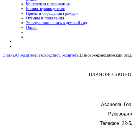
Контактная информация
Вопрос руководителю
Прием и обращения граждан
Отзывы и пожелания
Электронная запись в детский сад
Опрос
Главная
О комитете
Руководство
О комитете
Планово-экономический отде
ПЛАНОВО-ЭКОНО
Аванесян Го
Руководит
Телефон: 22-5