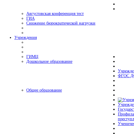
Августовская конференция тест
ГИА
Снижение бюрократической нагрузки
Учреждения
ГИМЦ
Дошкольное образование
Учрежде
ФГОС Д
Общее образование
Учрежде
Государс
Профила
преступ
Учениче