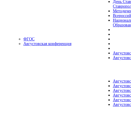
День Став
Ставропол
Методичес
Всеросси
Националь
Образова
ФГОС
Августовская конференция
Августовс
Августовс
Августовс
Августовс
Августовс
Августовс
Августовс
Августовс