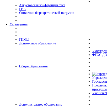
Августовская конференция тест
ГИА
Снижение бюрократической нагрузки
Учреждения
ГИМЦ
Дошкольное образование
Учрежден
ФГОС ДО
Общее образование
Учрежден
Государст
Профилак
преступл
Ученическ
Дополнительное образование