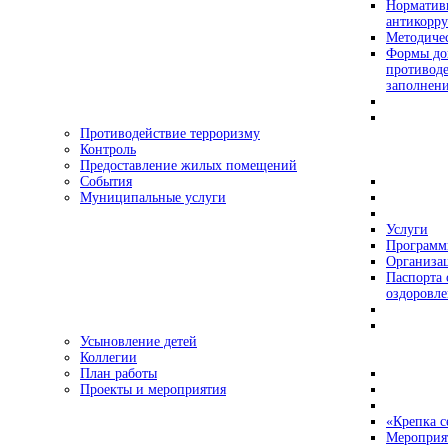
Норматив
антикорр
Методиче
Формы док
противоде
заполнен
Противодействие терроризму
Контроль
Предоставление жилых помещений
События
Муниципальные услуги
Услуги
Програм
Организац
Паспорта 
оздоровле
Усыновление детей
Коллегии
План работы
Проекты и мероприятия
«Крепка с
Мероприя