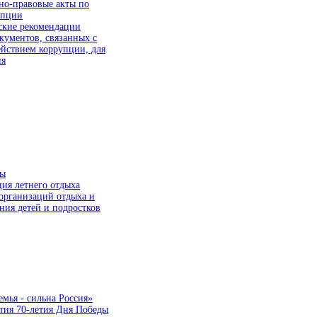
но-правовые акты по
упции
ские рекомендации
ументов, связанных с
йствием коррупции, для
ия
мы
ия летнего отдыха
организаций отдыха и
ния детей и подростков
емья - сильна Россия»
тия 70-летия Дня Победы