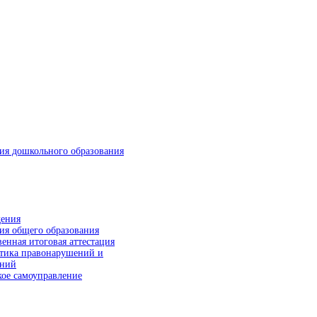
ия дошкольного образования
ия общего образования
венная итоговая аттестация
тика правонарушений и
ений
ое самоуправление