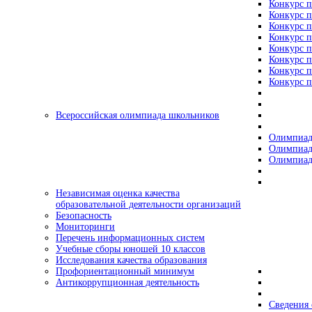
Конкурс п
Конкурс п
Конкурс п
Конкурс п
Конкурс п
Конкурс п
Конкурс п
Конкурс п
Всероссийская олимпиада школьников
Олимпиад
Олимпиад
Олимпиад
Независимая оценка качества
образовательной деятельности организаций
Безопасность
Мониторинги
Перечень информационных систем
Учебные сборы юношей 10 классов
Исследования качества образования
Профориентационный минимум
Антикоррупционная деятельность
Сведения 