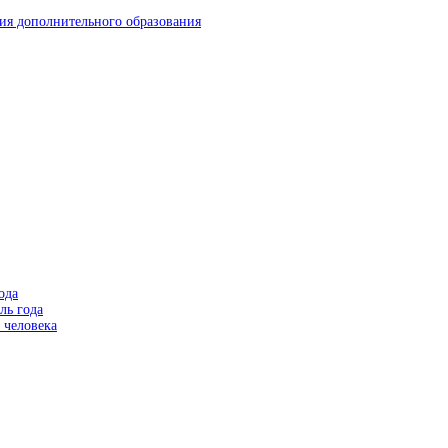
ия дополнительного образования
ода
ль года
 человека