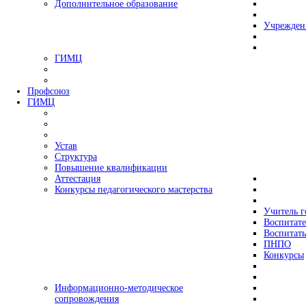
Дополнительное образование
Учрежден
ГИМЦ
Профсоюз
ГИМЦ
Устав
Структура
Повышение квалификации
Аттестация
Конкурсы педагогического мастерства
Учитель г
Воспитате
Воспитать
ПНПО
Конкурсы
Информационно-методическое
сопровождения