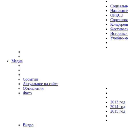
Социальн
Начальное
ОРКСЭ
Соревнов
Конферен
Фестивал
Историко-
Учебно-м
Медиа
События
Актуальное на сайте
Объявления
Фото
2013 год
2014 год
2015 год
Видео