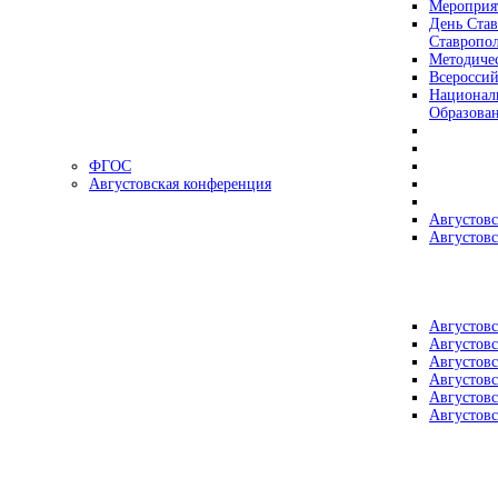
Мероприя
День Став
Ставропол
Методичес
Всеросси
Националь
Образова
ФГОС
Августовская конференция
Августовс
Августовс
Августовс
Августовс
Августовс
Августовс
Августовс
Августовс