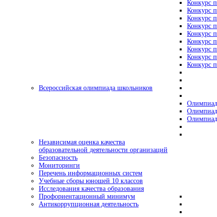
Конкурс п
Конкурс п
Конкурс п
Конкурс п
Конкурс п
Конкурс п
Конкурс п
Конкурс п
Конкурс п
Всероссийская олимпиада школьников
Олимпиад
Олимпиад
Олимпиад
Независимая оценка качества
образовательной деятельности организаций
Безопасность
Мониторинги
Перечень информационных систем
Учебные сборы юношей 10 классов
Исследования качества образования
Профориентационный минимум
Антикоррупционная деятельность