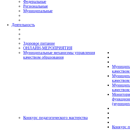
Федеральные
Региональные
Муниципальные
Деятельность
Здоровое питание
ОНЛАЙН-МЕРОПРИЯТИЯ
Муниципальные механизмы управления
качеством образования
Муниципа
качеством
Муниципа
качеством
Муниципа
качеством
Монитори
функцион
(муницип
Конкурс педагогического мастерства
Конкурс п