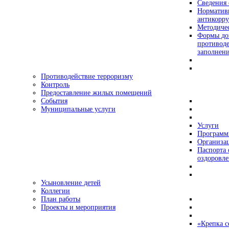
Сведения 
Норматив
антикорр
Методиче
Формы док
противоде
заполнен
Противодействие терроризму
Контроль
Предоставление жилых помещений
События
Муниципальные услуги
Услуги
Програм
Организац
Паспорта 
оздоровле
Усыновление детей
Коллегии
План работы
Проекты и мероприятия
«Крепка с