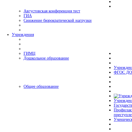
Августовская конференция тест
ГИА
Снижение бюрократической нагрузки
Учреждения
ГИМЦ
Дошкольное образование
Учрежден
ФГОС ДО
Общее образование
Учрежден
Государст
Профилак
преступл
Ученическ