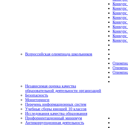
Конкурс 
Конкурс 
Конкурс 
Конкурс 
Конкурс 
Конкурс 
Конкурс 
Конкурс 
Конкурс 
Всероссийская олимпиада школьников
Олимпиа
Олимпиа
Олимпиа
Независимая оценка качества
образовательной деятельности организаций
Безопасность
Мониторинги
Перечень информационных систем
Учебные сборы юношей 10 классов
Исследования качества образования
Профориентационный минимум
Антикоррупционная деятельность