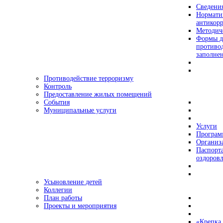
Сведения
Нормати
антикор
Методич
Формы д
противо
заполне
Противодействие терроризму
Контроль
Предоставление жилых помещений
События
Муниципальные услуги
Услуги
Програ
Организа
Паспорт
оздоровл
Усыновление детей
Коллегии
План работы
Проекты и мероприятия
«Крепка 