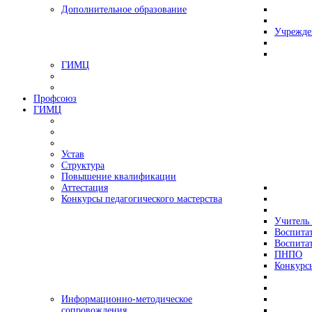
Дополнительное образование
Учрежде
ГИМЦ
Профсоюз
ГИМЦ
Устав
Структура
Повышение квалификации
Аттестация
Конкурсы педагогического мастерства
Учитель 
Воспитат
Воспитат
ПНПО
Конкурс
Информационно-методическое
сопровождения