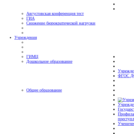
Августовская конференция тест
ГИА
Снижение бюрократической нагрузки
Учреждения
ГИМЦ
Дошкольное образование
Учрежде
ФГОС Д
Общее образование
Учрежде
Государс
Профила
преступ
Учениче