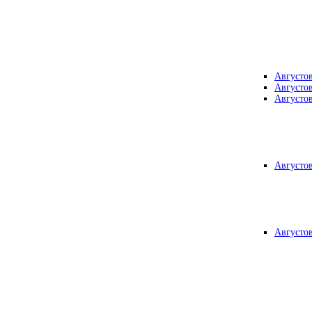
Августо
Августо
Августо
Августо
Августо