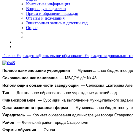
Контактная информация
Вопрос руководителю
Прием и обращения граждан
Отзывы и пожелания
Электронная запись в детский сад
Опрос
Главная
Учреждения
Дошкольное образование
Учреждения дошкольного 
Полное наименование учреждения
—
Муниципальное бюджетное дош
Сокращенное наименование
—
МБДОУ д/с № 48
Исполяющий обязанности заведующий
— Селюкова Екатерина Але
Тип
— Дошкольное образовательное учреждение детский сад
Финансирование
—
Субсидии на выполнение муниципального задания
Организационно-правовая форма
— Муниципальное бюджетное учр
Учредитель
— Комитет образования администрации города Ставропо
Район
— Ленинский район города Ставрополя
Формы обучения
— Очная