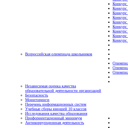
Конкурс 
Конкурс 
Конкурс 
Конкурс 
Конкурс 
Конкурс 
Конкурс 
Конкурс 
Конкурс 
Всероссийская олимпиада школьников
Олимпиа
Олимпиа
Олимпиа
Независимая оценка качества
образовательной деятельности организаций
Безопасность
Мониторинги
Перечень информационных систем
Учебные сборы юношей 10 классов
Исследования качества образования
Профориентационный минимум
Антикоррупционная деятельность