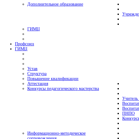
Дополнительное образование
Учрежде
ГИМЦ
Профсоюз
ГИМЦ
Устав
Структура
Повышение квалификации
Аттестация
Конкурсы педагогического мастерства
Учитель 
Воспитат
Воспитат
ПНПО
Конкурс
Информационно-методическое
сопровождения