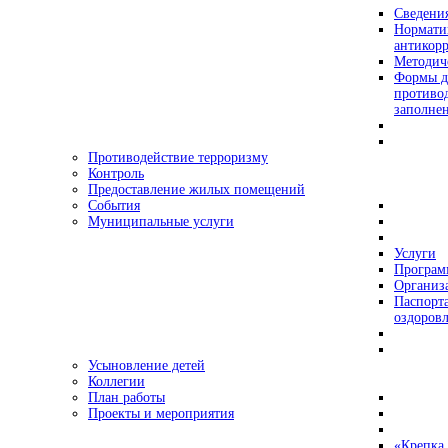
Сведения
Нормати
антикор
Методич
Формы д
противо
заполне
Противодействие терроризму
Контроль
Предоставление жилых помещений
События
Муниципальные услуги
Услуги
Програ
Организа
Паспорт
оздоровл
Усыновление детей
Коллегии
План работы
Проекты и мероприятия
«Крепка 