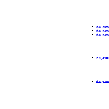
Августо
Августо
Августо
Августо
Августо