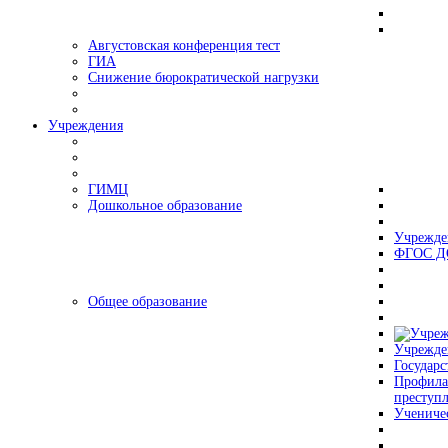
Августовская конференция тест
ГИА
Снижение бюрократической нагрузки
Учреждения
ГИМЦ
Дошкольное образование
Учрежде
ФГОС Д
Общее образование
Учрежде
Государс
Профила
преступ
Учениче