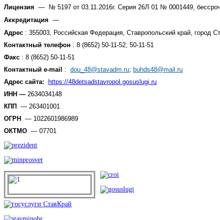
Лицензия
—
№ 5197 от 03.11.2016г. Серия 26Л 01 № 0001449, бессро
Аккредитация
—
Адрес
:
355003, Российская Федерация, Ставропольский край, город С
Контактный телефон
: 8 (8652) 50-11-52; 50-11-51
Факс
: 8 (8652) 50-11-51
Контактный e-mail
:
dou_48@stavadm.ru
;
buhds48@mail.ru
Адрес сайта:
https://48detsadstavropol.gosuslugi.ru
ИНН
—
2634034148
КПП
— 263401001
ОГРН
—
1022601986989
ОКТМО
— 07701