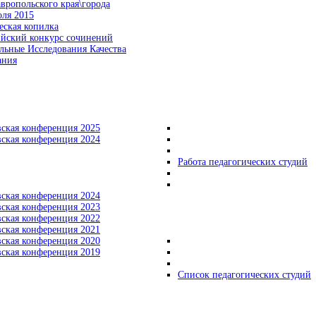
вропольского края\города
оля 2015
еская копилка
ийский конкурс сочинений
льные Исследования Качества
ания
вская конференция 2025
вская конференция 2024
Работа педагогических студий
вская конференция 2024
вская конференция 2023
вская конференция 2022
вская конференция 2021
вская конференция 2020
вская конференция 2019
Список педагогических студий