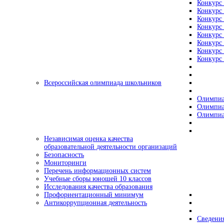
Конкурс 
Конкурс 
Конкурс 
Конкурс 
Конкурс 
Конкурс 
Конкурс 
Конкурс 
Всероссийская олимпиада школьников
Олимпиа
Олимпиа
Олимпиа
Независимая оценка качества
образовательной деятельности организаций
Безопасность
Мониторинги
Перечень информационных систем
Учебные сборы юношей 10 классов
Исследования качества образования
Профориентационный минимум
Антикоррупционная деятельность
Сведения