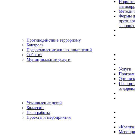
Нормати
антикор
Методич
Формы д
противо
заполне
Противодействие терроризму
Контроль
Предоставление жилых помещений
События
Муниципальные услуги
Услуги
Програ
Организа
Паспорт
оздоровл
Усыновление детей
Коллегии
План работы
Проекты и мероприятия
«Крепка 
Меропри