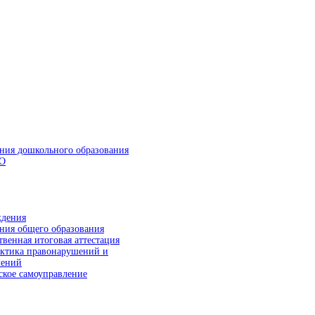
ния дошкольного образования
О
ния общего образования
твенная итоговая аттестация
ктика правонарушений и
лений
ское самоуправление