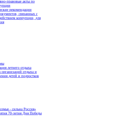
вно-правовые акты по
рупции
еские рекомендации
окументов, связанных с
действием коррупции, для
ния
ммы
ция летнего отдыха
а организаций отдыха и
ения детей и подростков
семья - сильна Россия»
ятия 70-летия Дня Победы