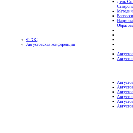
День Ста
Ставроп
Методич
Всеросс
Национа
Образов
ФГОС
Августовская конференция
Августо
Августо
Августо
Августо
Августо
Августо
Августо
Августо