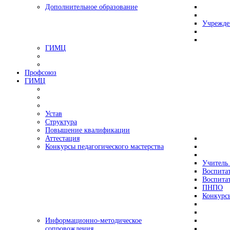
Дополнительное образование
Учрежде
ГИМЦ
Профсоюз
ГИМЦ
Устав
Структура
Повышение квалификации
Аттестация
Конкурсы педагогического мастерства
Учитель 
Воспитат
Воспитат
ПНПО
Конкурс
Информационно-методическое
сопровождения