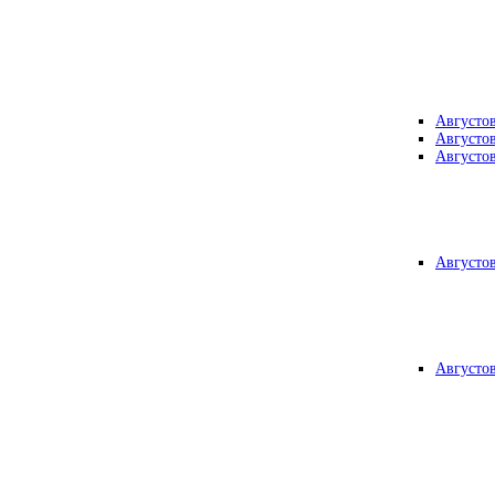
Августо
Августо
Августо
Августо
Августо