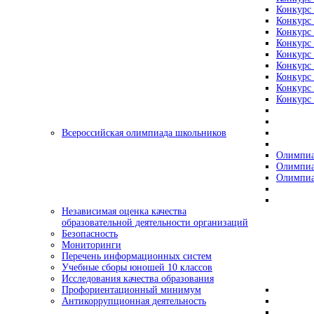
Конкурс 
Конкурс 
Конкурс 
Конкурс 
Конкурс 
Конкурс 
Конкурс 
Конкурс 
Конкурс 
Всероссийская олимпиада школьников
Олимпиа
Олимпиа
Олимпиа
Независимая оценка качества
образовательной деятельности организаций
Безопасность
Мониторинги
Перечень информационных систем
Учебные сборы юношей 10 классов
Исследования качества образования
Профориентационный минимум
Антикоррупционная деятельность