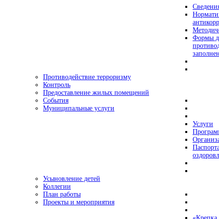
Сведения
Нормати
антикор
Методич
Формы д
противо
заполне
Противодействие терроризму
Контроль
Предоставление жилых помещений
События
Муниципальные услуги
Услуги
Програ
Организа
Паспорт
оздоровл
Усыновление детей
Коллегии
План работы
Проекты и мероприятия
«Крепка 