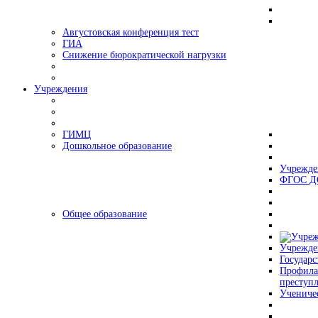
Августовская конференция тест
ГИА
Снижение бюрократической нагрузки
Учреждения
ГИМЦ
Дошкольное образование
Учрежде
ФГОС Д
Общее образование
Учрежде
Государс
Профила
преступ
Учениче