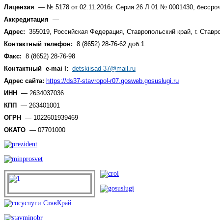
Лицензия
— № 5178 от 02.11.2016г. Серия 26 Л 01 № 0001430, бессро
Аккредитация
—
Адрес:
355019,
Российская Федерация, Ставропольский край, г. Ставр
Контактный телефон:
8 (8652) 28-76-62 доб.1
Факс:
8 (8652) 28-76-98
Контактный
e-mai
l:
detskiisad-37@mail.ru
Адрес сайта:
https://ds37-stavropol-r07.gosweb.gosuslugi.ru
ИНН
— 2634037036
КПП
— 263401001
ОГРН
— 1022601939469
ОКАТО
— 07701000