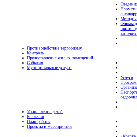
Сведения
Нормати
антикор
Методич
Формы д
противо
заполне
Противодействие терроризму
Контроль
Предоставление жилых помещений
События
Муниципальные услуги
Услуги
Програ
Организа
Паспорт
оздоровл
Усыновление детей
Коллегии
План работы
Проекты и мероприятия
«Крепка 