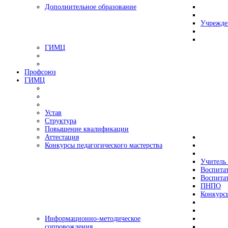
Дополнительное образование
Учрежде
ГИМЦ
Профсоюз
ГИМЦ
Устав
Структура
Повышение квалификации
Аттестация
Конкурсы педагогического мастерства
Учитель 
Воспитат
Воспитат
ПНПО
Конкурс
Информационно-методическое
сопровождения