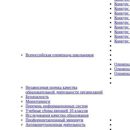
Конкурс 
Конкурс 
Конкурс 
Конкурс 
Конкурс 
Конкурс 
Конкурс 
Конкурс 
Конкурс 
Всероссийская олимпиада школьников
Олимпиа
Олимпиа
Олимпиа
Независимая оценка качества
образовательной деятельности организаций
Безопасность
Мониторинги
Перечень информационных систем
Учебные сборы юношей 10 классов
Исследования качества образования
Профориентационный минимум
Антикоррупционная деятельность