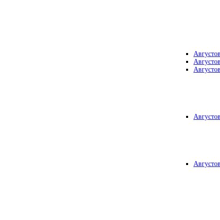
Августо
Августо
Августо
Августо
Августо