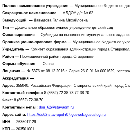
Полное наименование учреждения —
Муниципальное бюджетное дошк
Сокращенное наименование
— МБДОУ д/с № 62
Заведующий
—
Давыдова Галина Михайловна
Тип
— Дошкольное образовательное учреждение детский сад
Финансирование
—
Субсидии на выполнение муниципального задания
Организационно-правовая форма
— Муниципальное бюджетное учр
Учредитель
— Комитет образования администрации города Ставропол
Район
— Промышленный район города Ставрополя
Формы обучения
— Очная
Лицензия
— № 5376 от 08.12.2016 г. Серия 26 Л 01 № 0001629, бессро
Аккредитация —
Адрес:
355040, Российская Федерация, Ставропольский край, город С
Контактный телефон:
8 (8652) 72-38-73.72-38-70
Факс:
8 (8652)
72-38-70
Контактный
e-mai
l:
dou_62@stavadm.ru
Адрес сайта:
https://ds62-stavropol-r07.gosweb.gosuslugi.ru
ИНН
— 2635011129
КПП
— 263501001