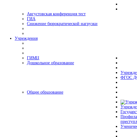
Августовская конференция тест
ГИА
Снижение бюрократической нагрузки
Учреждения
ГИМЦ
Дошкольное образование
Учрежде
ФГОС Д
Общее образование
Учрежде
Государс
Профила
преступ
Учениче