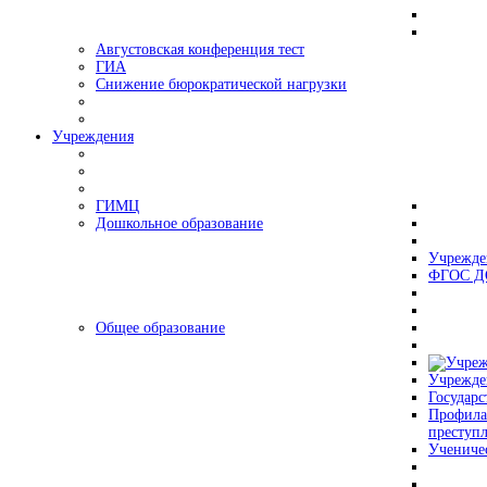
Августовская конференция тест
ГИА
Снижение бюрократической нагрузки
Учреждения
ГИМЦ
Дошкольное образование
Учрежде
ФГОС Д
Общее образование
Учрежде
Государс
Профила
преступ
Учениче