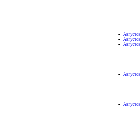
Августо
Августо
Августо
Августо
Августо