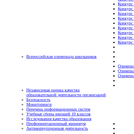
Конкурс 
Конкурс 
Конкурс 
Конкурс 
Конкурс 
Конкурс 
Конкурс 
Конкурс 
Конкурс 
Всероссийская олимпиада школьников
Олимпиа
Олимпиа
Олимпиа
Независимая оценка качества
образовательной деятельности организаций
Безопасность
Мониторинги
Перечень информационных систем
Учебные сборы юношей 10 классов
Исследования качества образования
Профориентационный минимум
Антикоррупционная деятельность