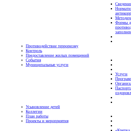
Сведения
Нормати
антикор
Методич
Формы д
противо
заполне
Противодействие терроризму
Контроль
Предоставление жилых помещений
События
Муниципальные услуги
Услуги
Програ
Организа
Паспорт
оздоровл
Усыновление детей
Коллегии
План работы
Проекты и мероприятия
«Крепка 