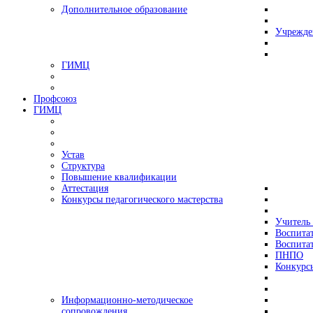
Дополнительное образование
Учрежде
ГИМЦ
Профсоюз
ГИМЦ
Устав
Структура
Повышение квалификации
Аттестация
Конкурсы педагогического мастерства
Учитель 
Воспитат
Воспитат
ПНПО
Конкурс
Информационно-методическое
сопровождения