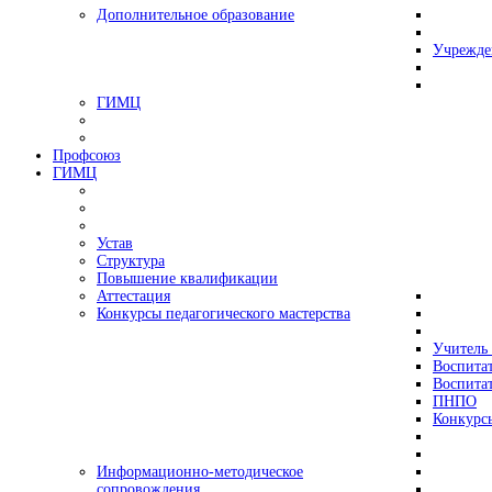
Дополнительное образование
Учрежде
ГИМЦ
Профсоюз
ГИМЦ
Устав
Структура
Повышение квалификации
Аттестация
Конкурсы педагогического мастерства
Учитель 
Воспитат
Воспитат
ПНПО
Конкурс
Информационно-методическое
сопровождения