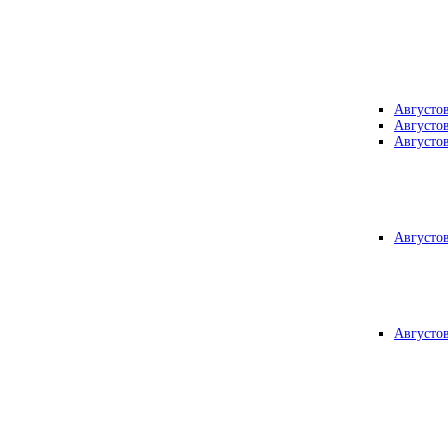
Августо
Августо
Августо
Августо
Августо