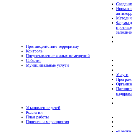
Сведения
Нормати
антикор
Методич
Формы д
противо
заполне
Противодействие терроризму
Контроль
Предоставление жилых помещений
События
Муниципальные услуги
Услуги
Програ
Организа
Паспорт
оздоровл
Усыновление детей
Коллегии
План работы
Проекты и мероприятия
«Крепка 