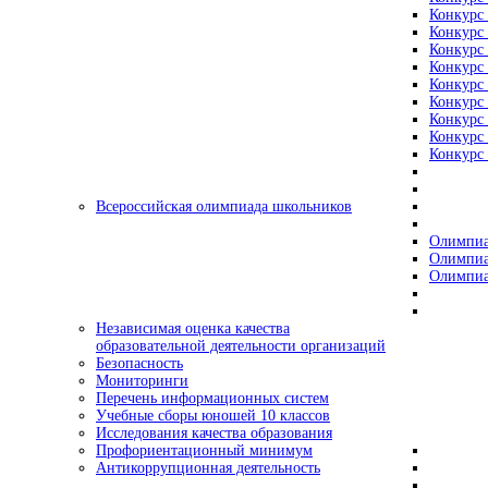
Конкурс 
Конкурс 
Конкурс 
Конкурс 
Конкурс 
Конкурс 
Конкурс 
Конкурс 
Конкурс 
Всероссийская олимпиада школьников
Олимпиа
Олимпиа
Олимпиа
Независимая оценка качества
образовательной деятельности организаций
Безопасность
Мониторинги
Перечень информационных систем
Учебные сборы юношей 10 классов
Исследования качества образования
Профориентационный минимум
Антикоррупционная деятельность