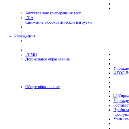
Августовская конференция тест
ГИА
Снижение бюрократической нагрузки
Учреждения
ГИМЦ
Дошкольное образование
Учрежде
ФГОС Д
Общее образование
Учрежде
Государс
Профила
преступ
Учениче