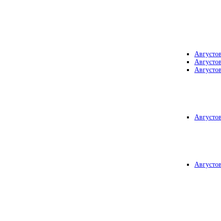
Августо
Августо
Августо
Августо
Августо