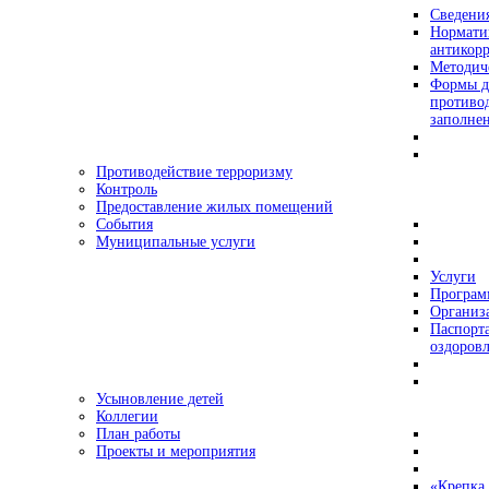
Сведения
Нормати
антикор
Методич
Формы д
противо
заполне
Противодействие терроризму
Контроль
Предоставление жилых помещений
События
Муниципальные услуги
Услуги
Програ
Организа
Паспорт
оздоровл
Усыновление детей
Коллегии
План работы
Проекты и мероприятия
«Крепка 