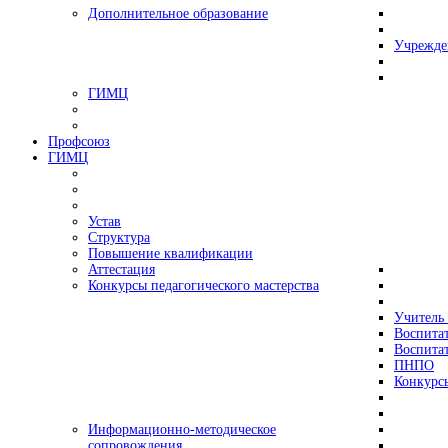
Дополнительное образование
Учрежде
ГИМЦ
Профсоюз
ГИМЦ
Устав
Структура
Повышение квалификации
Аттестация
Конкурсы педагогического мастерства
Учитель 
Воспитат
Воспитат
ПНПО
Конкурс
Информационно-методическое
сопровождения