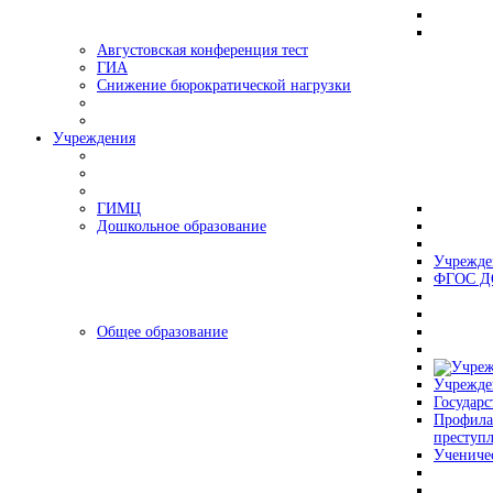
Августовская конференция тест
ГИА
Снижение бюрократической нагрузки
Учреждения
ГИМЦ
Дошкольное образование
Учрежде
ФГОС Д
Общее образование
Учрежде
Государс
Профила
преступ
Учениче