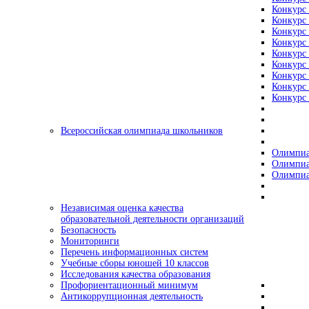
Конкурс 
Конкурс 
Конкурс 
Конкурс 
Конкурс 
Конкурс 
Конкурс 
Конкурс 
Конкурс 
Всероссийская олимпиада школьников
Олимпиа
Олимпиа
Олимпиа
Независимая оценка качества
образовательной деятельности организаций
Безопасность
Мониторинги
Перечень информационных систем
Учебные сборы юношей 10 классов
Исследования качества образования
Профориентационный минимум
Антикоррупционная деятельность