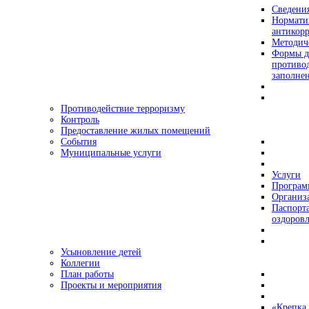
Сведения
Нормати
антикор
Методич
Формы д
противо
заполне
Противодействие терроризму
Контроль
Предоставление жилых помещений
События
Муниципальные услуги
Услуги
Програ
Организа
Паспорт
оздоровл
Усыновление детей
Коллегии
План работы
Проекты и мероприятия
«Крепка 