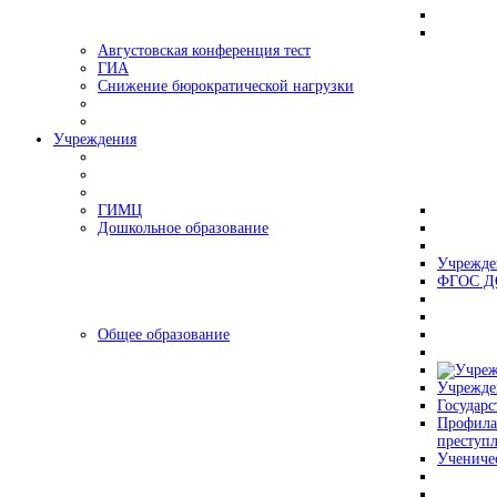
Августовская конференция тест
ГИА
Снижение бюрократической нагрузки
Учреждения
ГИМЦ
Дошкольное образование
Учрежде
ФГОС Д
Общее образование
Учрежде
Государс
Профила
преступ
Учениче