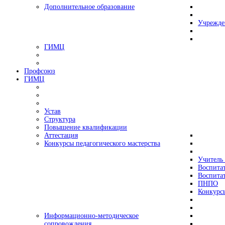
Дополнительное образование
Учрежде
ГИМЦ
Профсоюз
ГИМЦ
Устав
Структура
Повышение квалификации
Аттестация
Конкурсы педагогического мастерства
Учитель 
Воспитат
Воспитат
ПНПО
Конкурс
Информационно-методическое
сопровождения