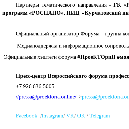
Партнёры тематического направления -
ГK «
программ «РОСНАНО», НИЦ «Курчатовский инст
Официальный организатор Форума – группа к
Медиаподдержка и информационное сопровожд
Официальные хэштеги форума
#ПроеКТОриЯ #мояп
Пресс-центр Всероссийского форума профе
+7 926 636 5005
//pressa@proektoria.online/
">
pressa@proektoria.o
Facebook
/
Instagram
/
VK
/
OK
/
Telegram