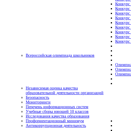
Конкурс 
Конкурс 
Конкурс 
Конкурс 
Конкурс 
Конкурс 
Конкурс 
Конкурс 
Конкурс 
Всероссийская олимпиада школьников
Олимпиа
Олимпиа
Олимпиа
Независимая оценка качества
образовательной деятельности организаций
Безопасность
Мониторинги
Перечень информационных систем
Учебные сборы юношей 10 классов
Исследования качества образования
Профориентационный минимум
Антикоррупционная деятельность