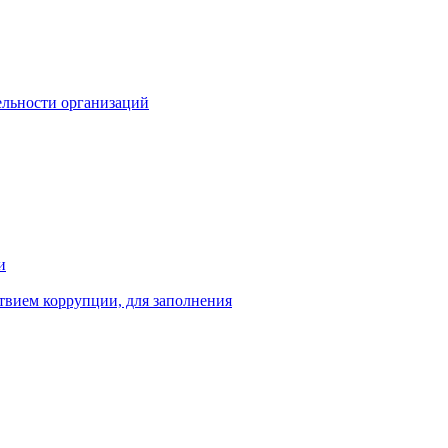
ельности организаций
и
твием коррупции, для заполнения