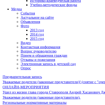
Историко-краеведческая работа
Учебно-методические фонды
Медиа
События
Актуальное на сайте
Объявления
Фото
2013 год
2014 год
2015 год
Видео
Контактная информация
Вопрос руководителю
Прием и обращения граждан
Отзывы и пожелания
Электронная запись в детский сад
Опрос
Предварительная запись
Уважаемые родители (законные представители)! (снятие с "оче
ОНЛАЙН-МЕРОПРИЯТИЯ
Ушел из жизни глава города Ставрополя Андрей Хасанович Д
Уважаемые родители (законные представители).
Региональные нормативные материалы